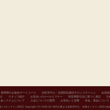
静岡県のお勧めデートコース
浜松市中心・全国対応婚活サロンコラージュ
会員規
介
スタッフ紹介
お見合いのルールとマナー
特定商取引法に基づく表記
Q
料金システムについて
入会についての質問
お見合いと交際
休会、退会について
オンライン対応】Copyright (C) 2026
20-30代の集まる浜松市中心・全国オンライン対応の