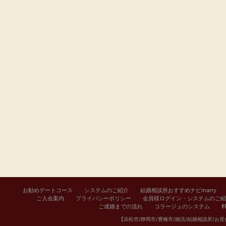
お勧めデートコース
システムのご紹介
結婚相談所おすすめナビmarry
ご入会案内
プライバシーポリシー
会員様ログイン・システムのご紹
ご成婚までの流れ
コラージュのシステム
【浜松市/静岡市/豊橋市/婚活/結婚相談所/お見合い/