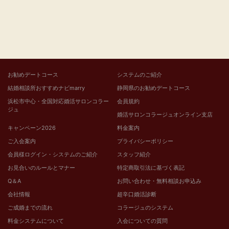
お勧めデートコース
システムのご紹介
結婚相談所おすすめナビmarry
静岡県のお勧めデートコース
浜松市中心・全国対応婚活サロンコラー
会員規約
ジュ
婚活サロンコラージュオンライン支店
キャンペーン2026
料金案内
ご入会案内
プライバシーポリシー
会員様ログイン・システムのご紹介
スタッフ紹介
お見合いのルールとマナー
特定商取引法に基づく表記
Q＆A
お問い合わせ・無料相談お申込み
会社情報
超辛口婚活診断
ご成婚までの流れ
コラージュのシステム
料金システムについて
入会についての質問