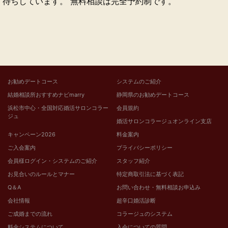
待ちしています。 無料相談は完全予約制です。
お勧めデートコース
システムのご紹介
結婚相談所おすすめナビmarry
静岡県のお勧めデートコース
浜松市中心・全国対応婚活サロンコラー
会員規約
ジュ
婚活サロンコラージュオンライン支店
キャンペーン2026
料金案内
ご入会案内
プライバシーポリシー
会員様ログイン・システムのご紹介
スタッフ紹介
お見合いのルールとマナー
特定商取引法に基づく表記
Q＆A
お問い合わせ・無料相談お申込み
会社情報
超辛口婚活診断
ご成婚までの流れ
コラージュのシステム
料金システムについて
入会についての質問