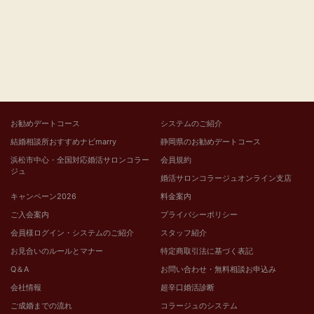
お勧めデートコース
システムのご紹介
結婚相談所おすすめナビmarry
静岡県のお勧めデートコース
浜松市中心・全国対応婚活サロンコラー
会員規約
ジュ
婚活サロンコラージュオンライン支店
キャンペーン2026
料金案内
ご入会案内
プライバシーポリシー
会員様ログイン・システムのご紹介
スタッフ紹介
お見合いのルールとマナー
特定商取引法に基づく表記
Q＆A
お問い合わせ・無料相談お申込み
会社情報
超辛口婚活診断
ご成婚までの流れ
コラージュのシステム